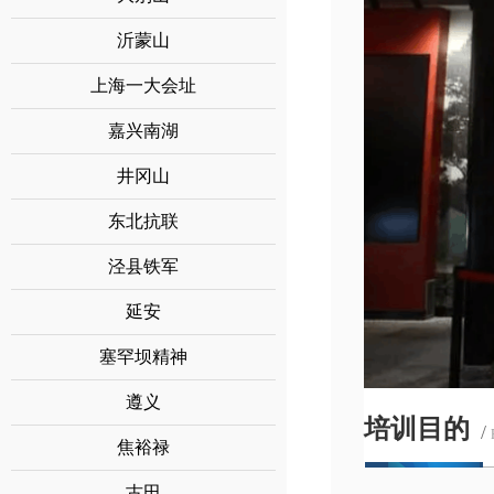
沂蒙山
上海一大会址
嘉兴南湖
井冈山
东北抗联
泾县铁军
延安
塞罕坝精神
遵义
培训目的
/
焦裕禄
古田