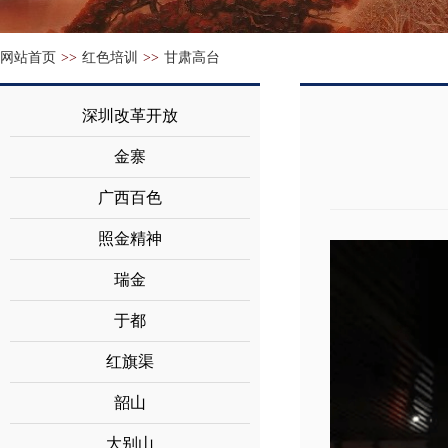
网站首页
>>
红色培训
>>
甘肃高台
深圳改革开放
金寨
广西百色
照金精神
瑞金
于都
红旗渠
韶山
大别山