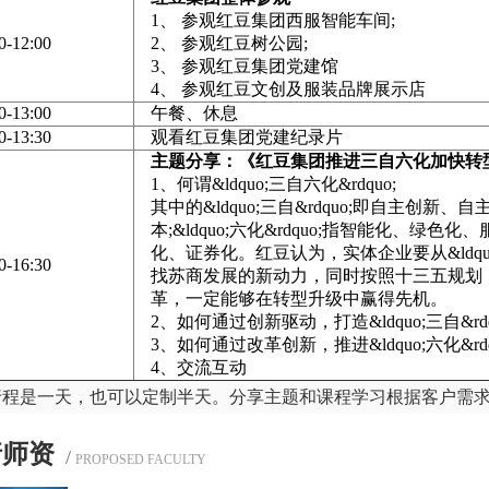
1、 参观红豆集团西服智能车间;
0-12:00
2、 参观红豆树公园;
3、 参观红豆集团党建馆
4、 参观红豆文创及服装品牌展示店
0-13:00
午餐、休息
0-13:30
观看红豆集团党建纪录片
主题分享：《红豆集团推进三自六化加快转
1、何谓&ldquo;三自六化&rdquo;
其中的&ldquo;三自&rdquo;即自主创新、
本;&ldquo;六化&rdquo;指智能化、绿
化、证券化。红豆认为，实体企业要从&ldquo;
0-16:30
找苏商发展的新动力，同时按照十三五规划
革，一定能够在转型升级中赢得先机。
2、如何通过创新驱动，打造&ldquo;三自&rdq
3、如何通过改革创新，推进&ldquo;六化&rdq
4、交流互动
行程是一天，也可以定制半天。分享主题和课程学习根据客户需
请师资
/
PROPOSED FACULTY