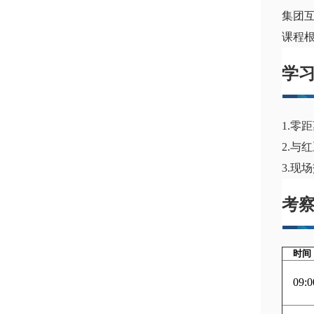
集团
课程
学
1.零
2.与
3.现
考
时间
09:0