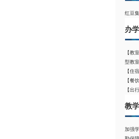
红豆
办
【教
型教
【住
【餐
【出
教
加强
勤保