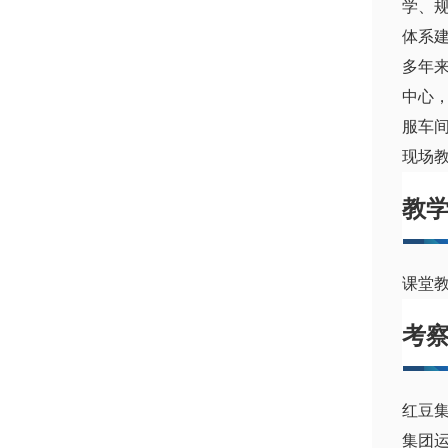
学、
体系
多年
中心
服车
现场
教
课堂教
考
红豆
集团