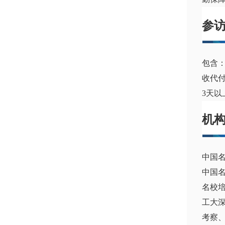
参
包含
收代
3天
机
中国
中国
名校
工大
考察