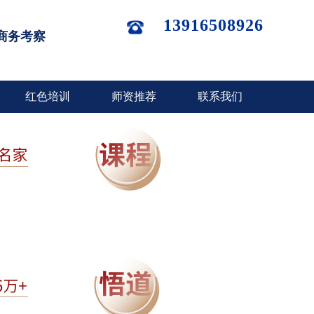
13916508926
商务考察
红色培训
师资推荐
联系我们