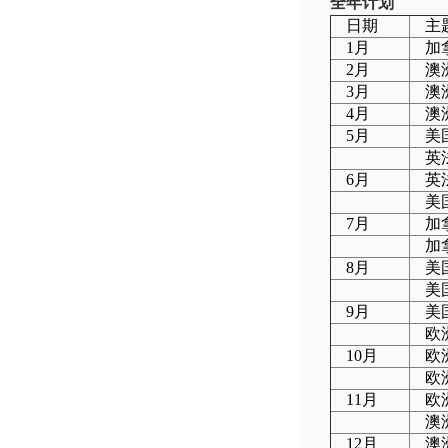
全年计划
日期
主
1月
加
2月
澳
3月
澳
4月
澳
5月
美
英
6月
英
美
7月
加
加
8月
美
美
9月
美
欧
10月
欧
欧
11月
欧
澳
12月
澳