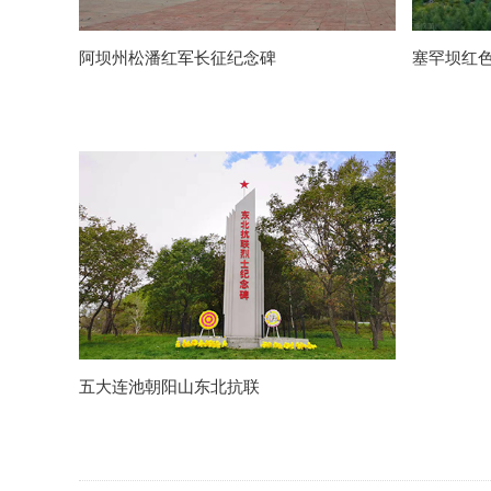
阿坝州松潘红军长征纪念碑
塞罕坝红
五大连池朝阳山东北抗联